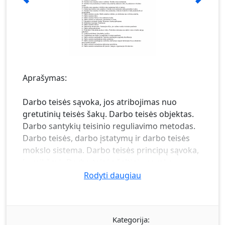
Aprašymas:
Darbo teisės sąvoka, jos atribojimas nuo
gretutinių teisės šakų. Darbo teisės objektas.
Darbo santykių teisinio reguliavimo metodas.
Darbo teisės, darbo įstatymų ir darbo teisės
mokslo sistema. Darbo teisės principų sąvoka,
jų reikšmė. Darbo teisės šaltinių sąvoka,
pagrindinės jų ypatybės. Tarptautiniai teisės
Rodyti daugiau
aktai ir jų reikšmė darbo teisėje. Poįstatyminiai
aktai kaip darbo teisės šaltinis. Lokalinės darbo
teisės normos. Darbo teisės norminių aktų
Kategorija:
veikimas laike, erdvėje ir subjektų atžvilgiu.