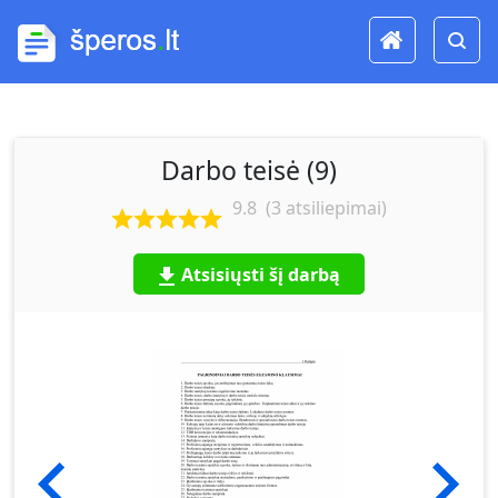
Darbo teisė (9)
9.8
(
3
atsiliepimai)
Atsisiųsti šį darbą