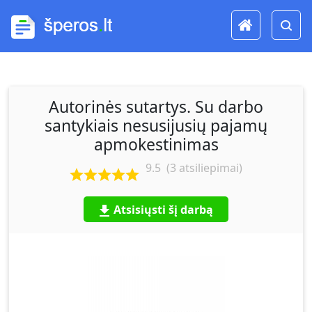
Autorinės sutartys. Su darbo
santykiais nesusijusių pajamų
apmokestinimas
9.5
(
3
atsiliepimai)
Atsisiųsti šį darbą