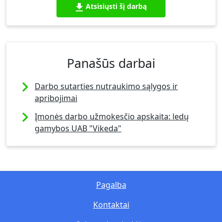
Atsisiųsti šį darbą
Panašūs darbai
Darbo sutarties nutraukimo sąlygos ir
apribojimai
Įmonės darbo užmokesčio apskaita: ledų
gamybos UAB "Vikeda"
Pagalba
Kontaktai