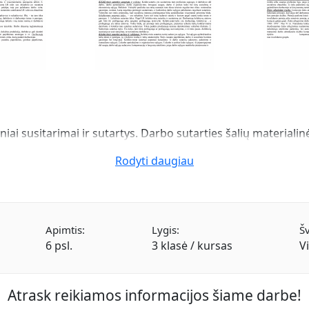
niai susitarimai ir sutartys. Darbo sutarties šalių material
Rodyti daugiau
Apimtis:
Lygis:
Šv
6 psl.
3 klasė / kursas
V
Atrask reikiamos informacijos šiame darbe!